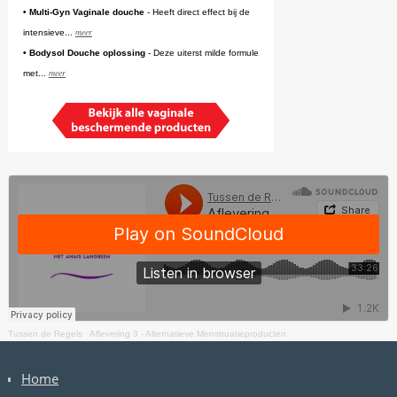
• Multi-Gyn Vaginale douche
- Heeft direct effect bij de
meer
intensieve...
• Bodysol Douche oplossing
- Deze uiterst milde formule
meer
met...
Tussen de Regels
·
Aflevering 3 - Alternatieve Menstruatieproducten
Home