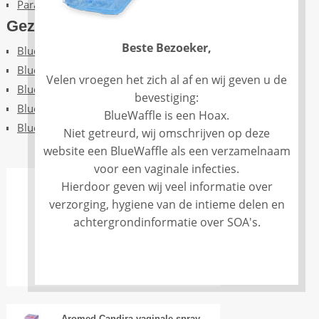
Parasieten
Gezondheid
Beste Bezoeker,
Blue Waffle en vaginale gezondheid
Blue Waffle en menstruatiedisk
Velen vroegen het zich al af en wij geven u de
Blue Waffle en maandverband
bevestiging:
Blue Waffle en menstruatiecup
BlueWaffle is een Hoax.
Blue waffle en tampons
Niet getreurd, wij omschrijven op deze
website een BlueWaffle als een verzamelnaam
voor een vaginale infecties.
Hierdoor geven wij veel informatie over
verzorging, hygiene van de intieme delen en
achtergrondinformatie over SOA's.
MEEST GESCHIKT VOOR
VAGINALE BESCHERMING
Aromed Candira vaginale spray