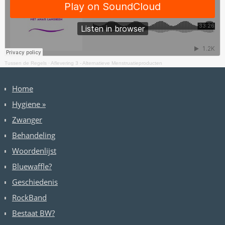
Tussen de Regels
·
Aflevering 3 - Alternatieve Menstruatieproducten
Home
Hygiene
»
Zwanger
Behandeling
Woordenlijst
Bluewaffle?
Geschiedenis
RockBand
Bestaat BW?