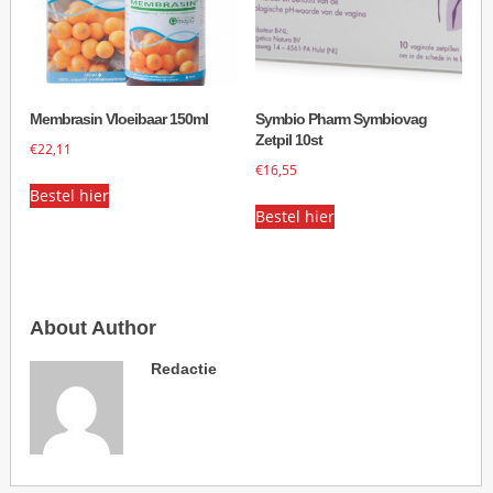
Membrasin Vloeibaar 150ml
Symbio Pharm Symbiovag
Zetpil 10st
€
22,11
€
16,55
Bestel hier
Bestel hier
About Author
Redactie