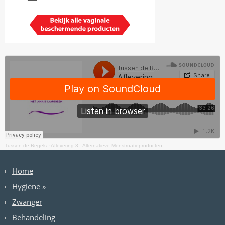
Tussen de Regels
·
Aflevering 3 - Alternatieve Menstruatieproducten
Home
Hygiene
»
Zwanger
Behandeling