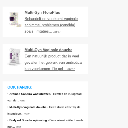
Multi-Gyn FloraPlus
Behandelt en voorkomt vaginale
schimmel problemen (candida)
meer
zoals: irritaties...
Multi-Gyn Vaginale douche
Een natuurlijk product dat in veel
gevallen het gebruik van anibiotica
meer
kan voorkomen. De gel...
OOK HANDIG:
• Aromed Candira wastabletten
- Herstelt de zuurgraad
meer
van de...
• Multi-Gyn Vaginale douche
- Heeft direct effect bij de
meer
intensieve...
• Bodysol Douche oplossing
- Deze uiterst milde formule
meer
met...