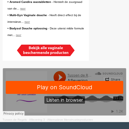
• Aromed Candira wastabletten
- Herstelt de zuurgraad
meer
van de...
• Multi-Gyn Vaginale douche
- Heeft direct effect bij de
meer
intensieve...
• Bodysol Douche oplossing
- Deze uiterst milde formule
meer
met...
Tussen de Regels
·
Aflevering 3 - Alternatieve Menstruatieproducten